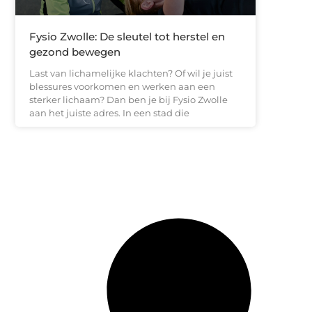
Fysio Zwolle: De sleutel tot herstel en
gezond bewegen
Last van lichamelijke klachten? Of wil je juist
blessures voorkomen en werken aan een
sterker lichaam? Dan ben je bij Fysio Zwolle
aan het juiste adres. In een stad die