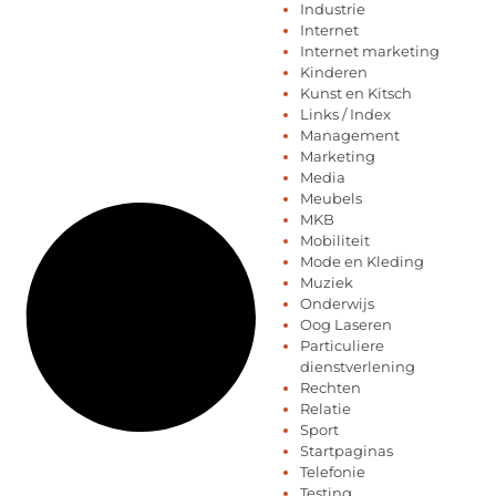
Industrie
Internet
Internet marketing
Kinderen
Kunst en Kitsch
Links / Index
Management
Marketing
Media
Meubels
MKB
Mobiliteit
Mode en Kleding
Muziek
Onderwijs
Oog Laseren
Particuliere
dienstverlening
Rechten
Relatie
Sport
Startpaginas
Telefonie
Testing