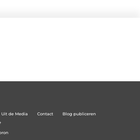
Uit de Media
Contact
Blog publiceren
?
bron