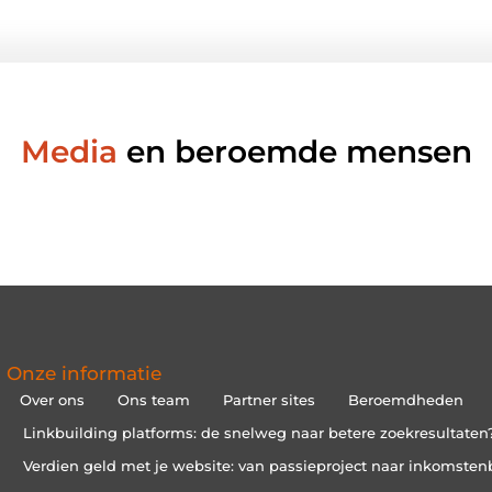
Media
en beroemde mensen
Onze informatie
Over ons
Ons team
Partner sites
Beroemdheden
Linkbuilding platforms: de snelweg naar betere zoekresultaten
Verdien geld met je website: van passieproject naar inkomsten