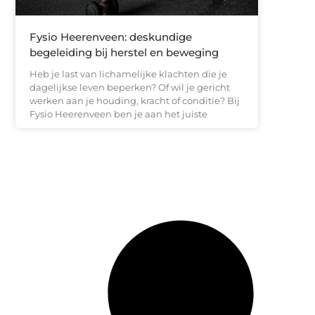
Fysio Heerenveen: deskundige
begeleiding bij herstel en beweging
Heb je last van lichamelijke klachten die je
dagelijkse leven beperken? Of wil je gericht
werken aan je houding, kracht of conditie? Bij
Fysio Heerenveen ben je aan het juiste