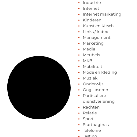
Industrie
Internet
Internet marketing
Kinderen
Kunst en Kitsch
Links / Index
Management
Marketing
Media
Meubels
MKB
Mobiliteit
Mode en Kleding
Muziek
Onderwijs
Oog Laseren
Particuliere
dienstverlening
Rechten
Relatie
Sport
Startpaginas
Telefonie
Testing