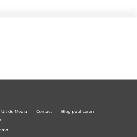
Uit de Media
Contact
Blog publiceren
?
bron