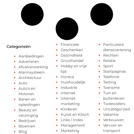
Financieel
Particuliere
Categorieën
Geschenken
dienstverlening
Gezondheid
Rechten
Aanbiedingen
Groothandel
Relatie
Adverteren
Hobby en vrije
Sport
Afvalverwerking
tijd
Startpaginas
Alarmsysteem
Horeca
Telefonie
Architectuur
Huishoudelijk
Testing
Auto
Industrie
Toerisme
Auto's en
Internet
Tuin en
Motoren
Internet
buitenleven
Banen en
marketing
Tweewielers
opleidingen
Kinderen
Uncategorized
Beauty en
Kunst en Kitsch
Vakantie
verzorging
Links / Index
Verbouwen
Bedrijven
Management
Vervoer en
Bloemen
Marketing
transport
Blog