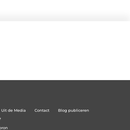
Uit de Media
Contact
Blog publiceren
?
bron