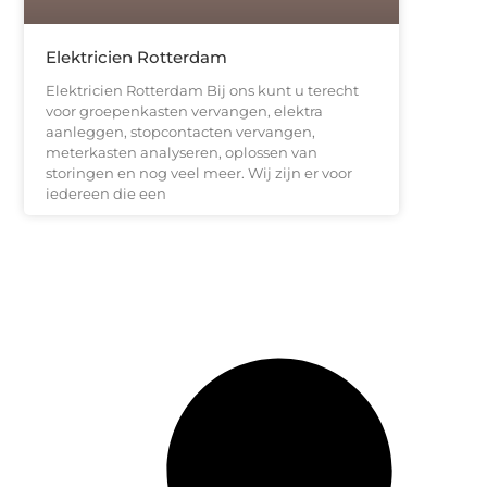
Elektricien Rotterdam
Elektricien Rotterdam Bij ons kunt u terecht
voor groepenkasten vervangen, elektra
aanleggen, stopcontacten vervangen,
meterkasten analyseren, oplossen van
storingen en nog veel meer. Wij zijn er voor
iedereen die een