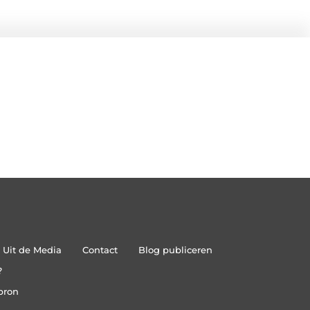
Uit de Media
Contact
Blog publiceren
?
bron