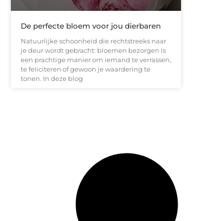
De perfecte bloem voor jou dierbaren
Natuurlijke schoonheid die rechtstreeks naar
je deur wordt gebracht: bloemen bezorgen is
een prachtige manier om iemand te verrassen,
te feliciteren of gewoon je waardering te
tonen. In deze blog