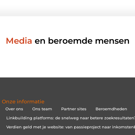
Media
en beroemde mensen
Onze informatie
Over ons
Ons team
Partner sites
Beroemdheden
Linkbuilding platforms: de snelweg naar betere zoekresultaten
Verdien geld met je website: van passieproject naar inkomsten