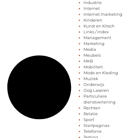
Industrie
Internet
Internet marketing
Kinderen
Kunst en Kitsch
Links / Index
Management
Marketing
Media
Meubels
MKB
Mobiliteit
Mode en Kleding
Muziek
Onderwijs
Oog Laseren
Particuliere
dienstverlening
Rechten
Relatie
Sport
Startpaginas
Telefonie
Testing