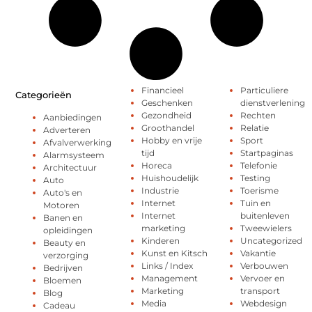
Financieel
Particuliere
Categorieën
Geschenken
dienstverlening
Gezondheid
Rechten
Aanbiedingen
Groothandel
Relatie
Adverteren
Hobby en vrije
Sport
Afvalverwerking
tijd
Startpaginas
Alarmsysteem
Horeca
Telefonie
Architectuur
Huishoudelijk
Testing
Auto
Industrie
Toerisme
Auto's en
Internet
Tuin en
Motoren
Internet
buitenleven
Banen en
marketing
Tweewielers
opleidingen
Kinderen
Uncategorized
Beauty en
Kunst en Kitsch
Vakantie
verzorging
Links / Index
Verbouwen
Bedrijven
Management
Vervoer en
Bloemen
Marketing
transport
Blog
Media
Webdesign
Cadeau