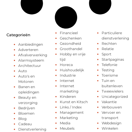
Financieel
Particuliere
Categorieën
Geschenken
dienstverlening
Gezondheid
Rechten
Aanbiedingen
Groothandel
Relatie
Adverteren
Hobby en vrije
Sport
Afvalverwerking
tijd
Startpaginas
Alarmsysteem
Horeca
Telefonie
Architectuur
Huishoudelijk
Testing
Auto
Industrie
Toerisme
Auto's en
Internet
Tuin en
Motoren
Internet
buitenleven
Banen en
marketing
Tweewielers
opleidingen
Kinderen
Uncategorized
Beauty en
Kunst en Kitsch
Vakantie
verzorging
Links / Index
Verbouwen
Bedrijven
Management
Vervoer en
Bloemen
Marketing
transport
Blog
Media
Webdesign
Cadeau
Meubels
Winkelen
Dienstverlening