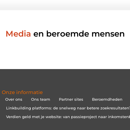
Media
en beroemde mensen
Onze informatie
Over ons
Ons team
Partner sites
Beroemdheden
Linkbuilding platforms: de snelweg naar betere zoekresultaten
Verdien geld met je website: van passieproject naar inkomsten