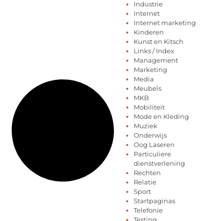
Industrie
Internet
Internet marketing
Kinderen
Kunst en Kitsch
Links / Index
Management
Marketing
Media
Meubels
MKB
Mobiliteit
Mode en Kleding
Muziek
Onderwijs
Oog Laseren
Particuliere
dienstverlening
Rechten
Relatie
Sport
Startpaginas
Telefonie
Testing