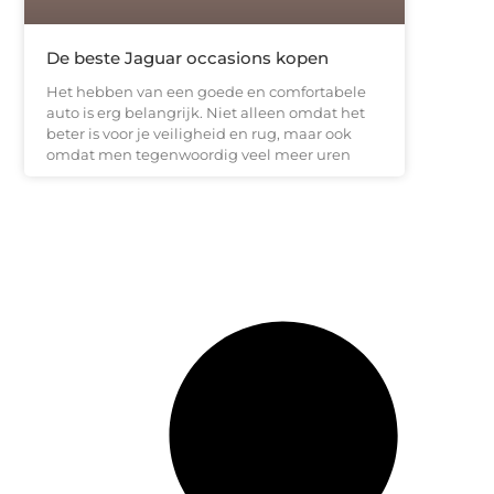
De beste Jaguar occasions kopen
Het hebben van een goede en comfortabele
auto is erg belangrijk. Niet alleen omdat het
beter is voor je veiligheid en rug, maar ook
omdat men tegenwoordig veel meer uren