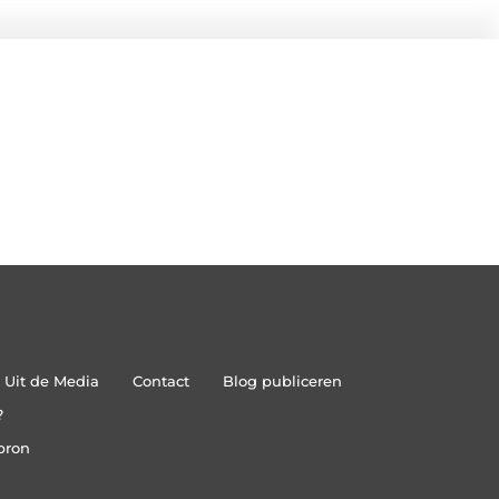
Uit de Media
Contact
Blog publiceren
?
bron