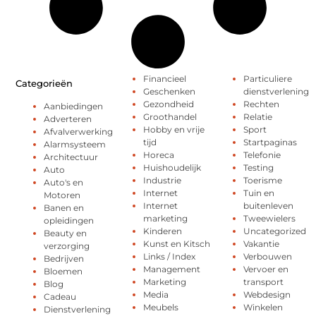
Financieel
Particuliere
Categorieën
Geschenken
dienstverlening
Gezondheid
Rechten
Aanbiedingen
Groothandel
Relatie
Adverteren
Hobby en vrije
Sport
Afvalverwerking
tijd
Startpaginas
Alarmsysteem
Horeca
Telefonie
Architectuur
Huishoudelijk
Testing
Auto
Industrie
Toerisme
Auto's en
Internet
Tuin en
Motoren
Internet
buitenleven
Banen en
marketing
Tweewielers
opleidingen
Kinderen
Uncategorized
Beauty en
Kunst en Kitsch
Vakantie
verzorging
Links / Index
Verbouwen
Bedrijven
Management
Vervoer en
Bloemen
Marketing
transport
Blog
Media
Webdesign
Cadeau
Meubels
Winkelen
Dienstverlening