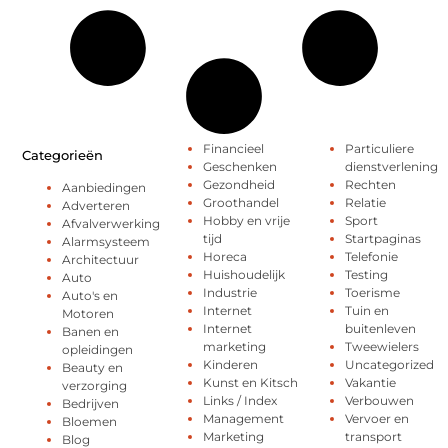
Financieel
Particuliere
Categorieën
Geschenken
dienstverlening
Gezondheid
Rechten
Aanbiedingen
Groothandel
Relatie
Adverteren
Hobby en vrije
Sport
Afvalverwerking
tijd
Startpaginas
Alarmsysteem
Horeca
Telefonie
Architectuur
Huishoudelijk
Testing
Auto
Industrie
Toerisme
Auto's en
Internet
Tuin en
Motoren
Internet
buitenleven
Banen en
marketing
Tweewielers
opleidingen
Kinderen
Uncategorized
Beauty en
Kunst en Kitsch
Vakantie
verzorging
Links / Index
Verbouwen
Bedrijven
Management
Vervoer en
Bloemen
Marketing
transport
Blog