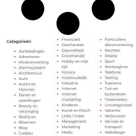
Financieel
Particuliere
Categorieën
Geschenken
dienstverlening
Gezondheid
Rechten
Aanbiedingen
Groothandel
Relatie
Adverteren
Hobby en vrije
Sport
Afvalverwerking
tijd
Startpaginas
Alarmsysteem
Horeca
Telefonie
Architectuur
Huishoudelijk
Testing
Auto
Industrie
Toerisme
Auto's en
Internet
Tuin en
Motoren
Internet
buitenleven
Banen en
marketing
Tweewielers
opleidingen
Kinderen
Uncategorized
Beauty en
Kunst en Kitsch
Vakantie
verzorging
Links / Index
Verbouwen
Bedrijven
Management
Vervoer en
Bloemen
Marketing
transport
Blog
Media
Webdesign
Cadeau