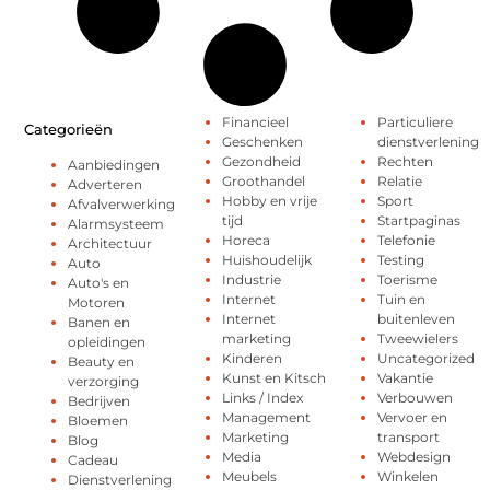
Financieel
Particuliere
Categorieën
Geschenken
dienstverlening
Gezondheid
Rechten
Aanbiedingen
Groothandel
Relatie
Adverteren
Hobby en vrije
Sport
Afvalverwerking
tijd
Startpaginas
Alarmsysteem
Horeca
Telefonie
Architectuur
Huishoudelijk
Testing
Auto
Industrie
Toerisme
Auto's en
Internet
Tuin en
Motoren
Internet
buitenleven
Banen en
marketing
Tweewielers
opleidingen
Kinderen
Uncategorized
Beauty en
Kunst en Kitsch
Vakantie
verzorging
Links / Index
Verbouwen
Bedrijven
Management
Vervoer en
Bloemen
Marketing
transport
Blog
Media
Webdesign
Cadeau
Meubels
Winkelen
Dienstverlening