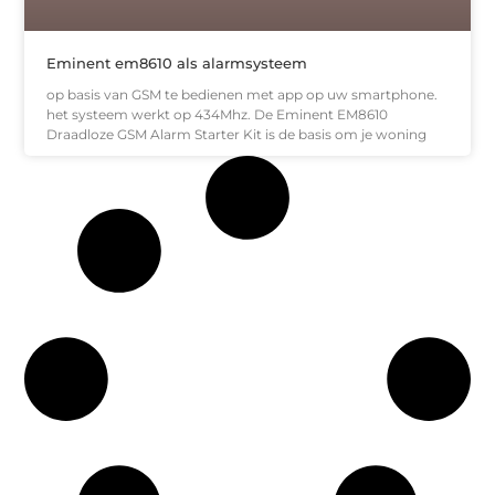
Eminent em8610 als alarmsysteem
op basis van GSM te bedienen met app op uw smartphone.
het systeem werkt op 434Mhz. De Eminent EM8610
Draadloze GSM Alarm Starter Kit is de basis om je woning