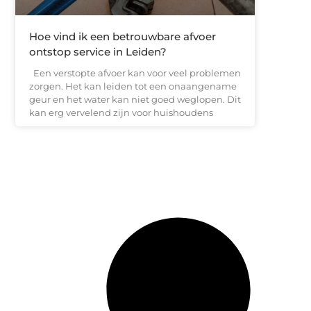
Hoe vind ik een betrouwbare afvoer
ontstop service in Leiden?
Een verstopte afvoer kan voor veel problemen
zorgen. Het kan leiden tot een onaangename
geur en het water kan niet goed weglopen. Dit
kan erg vervelend zijn voor huishoudens