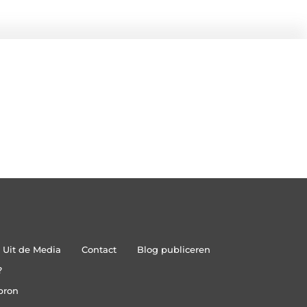
Uit de Media
Contact
Blog publiceren
?
bron