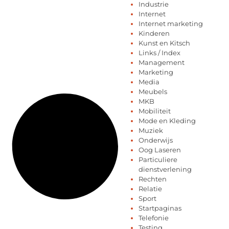
Industrie
Internet
Internet marketing
Kinderen
Kunst en Kitsch
Links / Index
Management
Marketing
Media
Meubels
MKB
Mobiliteit
Mode en Kleding
Muziek
Onderwijs
Oog Laseren
Particuliere
dienstverlening
Rechten
Relatie
Sport
Startpaginas
Telefonie
Testing