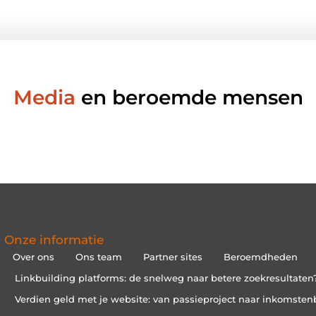
Media
en beroemde mensen
Onze informatie
Over ons
Ons team
Partner sites
Beroemdheden
Linkbuilding platforms: de snelweg naar betere zoekresultaten
Verdien geld met je website: van passieproject naar inkomsten