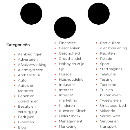
Financieel
Particuliere
Categorieën
Geschenken
dienstverlening
Gezondheid
Rechten
Aanbiedingen
Groothandel
Relatie
Adverteren
Hobby en vrije
Sport
Afvalverwerking
tijd
Startpaginas
Alarmsysteem
Horeca
Telefonie
Architectuur
Huishoudelijk
Testing
Auto
Industrie
Toerisme
Auto's en
Internet
Tuin en
Motoren
Internet
buitenleven
Banen en
marketing
Tweewielers
opleidingen
Kinderen
Uncategorized
Beauty en
Kunst en Kitsch
Vakantie
verzorging
Links / Index
Verbouwen
Bedrijven
Management
Vervoer en
Bloemen
Marketing
transport
Blog