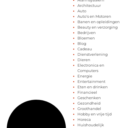
Architectuur
Auto
Auto's en Motoren
Banen en opleidingen
Beauty en verzorging
Bedrijven
Bloemen
Blog
Cadeau
Dienstverlening
Dieren
Electronica en
Computers
Energie
Entertainment
Eten en drinken
Financieel
Geschenken
Gezondheid
Groothandel
Hobby en vrije tijd
Horeca
Huishoudelijk