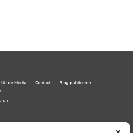
Uit de Media
Contact
Blog publiceren
?
bron