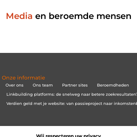
Media
en beroemde mensen
Onze informatie
Over ons
Ons team
Partner sites
Beroemdheden
Linkbuilding platforms: de snelweg naar betere zoekresultaten
Verdien geld met je website: van passieproject naar inkomsten
Wij respecteren uw privacy