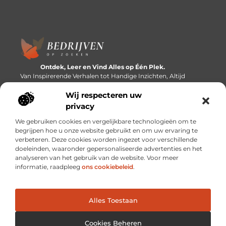
Ontdek, Leer en Vind Alles op Één Plek.
Van Inspirerende Verhalen tot Handige Inzichten, Altijd
Binnen Handbereik.
Wij respecteren uw
Bericht categorie
privacy
We gebruiken cookies en vergelijkbare technologieën om te
begrijpen hoe u onze website gebruikt en om uw ervaring te
verbeteren. Deze cookies worden ingezet voor verschillende
Onze informatie
doeleinden, waaronder gepersonaliseerde advertenties en het
analyseren van het gebruik van de website. Voor meer
Linkbuilding platforms: de snelweg naar betere zoekresultaten?
Verdien geld met je website: van passieproject naar inkomstenbron
informatie, raadpleeg
ons cookiebeleid
.
Alles Toestaan
Website index
Cookiebeleid (EU)
@2025 www.bedrijvenopzoeken.nl. All Right Reserved.
Cookies Beheren