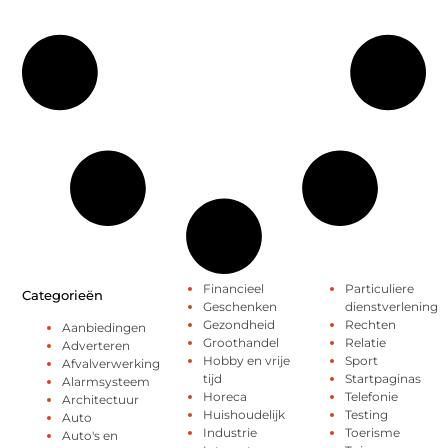
Financieel
Particuliere
Categorieën
Geschenken
dienstverlening
Gezondheid
Rechten
Aanbiedingen
Groothandel
Relatie
Adverteren
Hobby en vrije
Sport
Afvalverwerking
tijd
Startpaginas
Alarmsysteem
Horeca
Telefonie
Architectuur
Huishoudelijk
Testing
Auto
Industrie
Toerisme
Auto's en