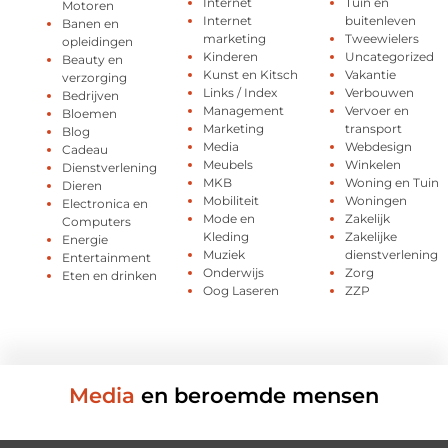
Internet
Tuin en
Motoren
Internet
buitenleven
Banen en
marketing
Tweewielers
opleidingen
Kinderen
Uncategorized
Beauty en
Kunst en Kitsch
Vakantie
verzorging
Links / Index
Verbouwen
Bedrijven
Management
Vervoer en
Bloemen
Marketing
transport
Blog
Media
Webdesign
Cadeau
Meubels
Winkelen
Dienstverlening
MKB
Woning en Tuin
Dieren
Mobiliteit
Woningen
Electronica en
Mode en
Zakelijk
Computers
Kleding
Zakelijke
Energie
Muziek
dienstverlening
Entertainment
Onderwijs
Zorg
Eten en drinken
Oog Laseren
ZZP
Media
en beroemde mensen