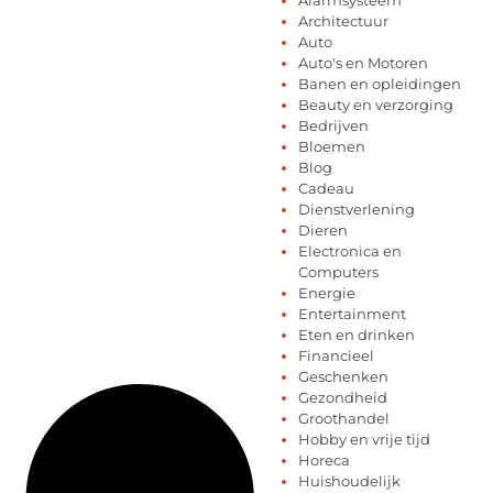
Architectuur
Auto
Auto's en Motoren
Banen en opleidingen
Beauty en verzorging
Bedrijven
Bloemen
Blog
Cadeau
Dienstverlening
Dieren
Electronica en
Computers
Energie
Entertainment
Eten en drinken
Financieel
Geschenken
Gezondheid
Groothandel
Hobby en vrije tijd
Horeca
Huishoudelijk