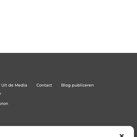
Uit de Media
Contact
Blog publiceren
?
bron