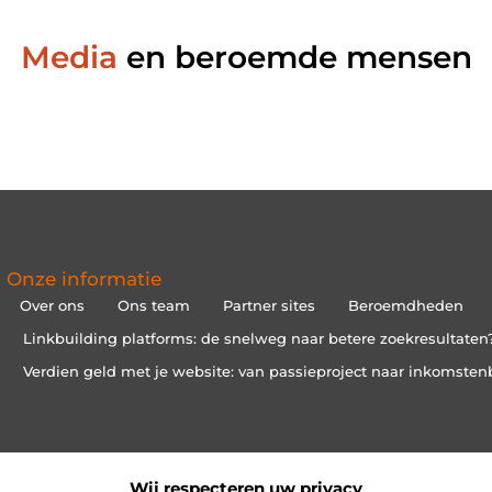
Media
en beroemde mensen
Onze informatie
Over ons
Ons team
Partner sites
Beroemdheden
Linkbuilding platforms: de snelweg naar betere zoekresultaten
Verdien geld met je website: van passieproject naar inkomsten
Wij respecteren uw privacy