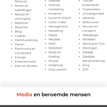
Internet
Tuin en
Motoren
Internet
buitenleven
Banen en
marketing
Tweewielers
opleidingen
Kinderen
Uncategorized
Beauty en
Kunst en Kitsch
Vakantie
verzorging
Links / Index
Verbouwen
Bedrijven
Management
Vervoer en
Bloemen
Marketing
transport
Blog
Media
Webdesign
Cadeau
Meubels
Winkelen
Dienstverlening
MKB
Woning en Tuin
Dieren
Mobiliteit
Woningen
Electronica en
Mode en
Zakelijk
Computers
Kleding
Zakelijke
Energie
Muziek
dienstverlening
Entertainment
Onderwijs
Zorg
Eten en drinken
Oog Laseren
ZZP
Media
en beroemde mensen