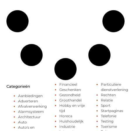
Financieel
Particuliere
Categorieën
Geschenken
dienstverlening
Gezondheid
Rechten
Aanbiedingen
Groothandel
Relatie
Adverteren
Hobby en vrije
Sport
Afvalverwerking
tijd
Startpaginas
Alarmsysteem
Horeca
Telefonie
Architectuur
Huishoudelijk
Testing
Auto
Industrie
Toerisme
Auto's en