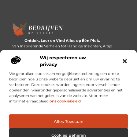
Ontdek, Leer en Vind Alles op Één Plek.
Van Inspirerende Verhalen tot Handige Inzichten, Altijd
Binnen Handbereik.
Wij respecteren uw
Bericht categorie
privacy
We gebruiken cookies en vergelijkbare technologieën om te
begrijpen hoe u onze website gebruikt en om uw ervaring te
verbeteren. Deze cookies worden ingezet voor verschillende
Onze informatie
doeleinden, waaronder gepersonaliseerde advertenties en het
analyseren van het gebruik van de website. Voor meer
Linkbuilding platforms: de snelweg naar betere zoekresultaten?
Verdien geld met je website: van passieproject naar inkomstenbron
informatie, raadpleeg
ons cookiebeleid
.
Alles Toestaan
Website index
Cookiebeleid (EU)
@2025 www.bedrijvenopzoeken.nl. All Right Reserved.
Cookies Beheren