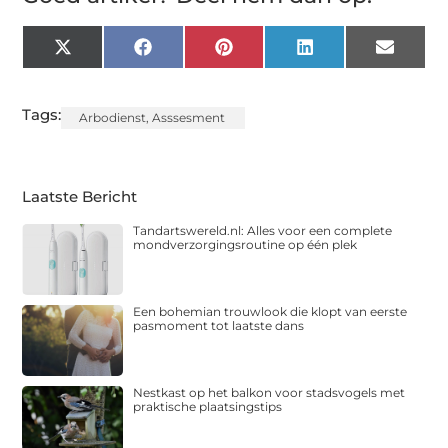
X
Facebook
Pinterest
LinkedIn
Email
(Twitter)
Tags:
Arbodienst
,
Asssesment
Laatste Bericht
Tandartswereld.nl: Alles voor een complete
mondverzorgingsroutine op één plek
Een bohemian trouwlook die klopt van eerste
pasmoment tot laatste dans
Nestkast op het balkon voor stadsvogels met
praktische plaatsingstips