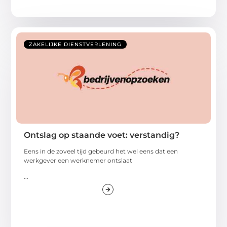
ZAKELIJKE DIENSTVERLENING
Ontslag op staande voet: verstandig?
Eens in de zoveel tijd gebeurd het wel eens dat een
werkgever een werknemer ontslaat
...