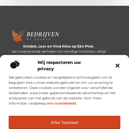
Ontdek, Leer en Vind Alles op Één Plek.
Van Inspirerende Verhalen tot Handige Inzichten, Altijd
Binnen Handbereik.
Wij respecteren uw
Bericht categorie
privacy
We gebruiken cookies en vergelijkbare technologieën om te
begrijpen hoe u onze website gebruikt en om uw ervaring te
verbeteren. Deze cookies worden ingezet voor verschillende
Onze informatie
doeleinden, waaronder gepersonaliseerde advertenties en het
analyseren van het gebruik van de website. Voor meer
Linkbuilding platforms: de snelweg naar betere zoekresultaten?
Verdien geld met je website: van passieproject naar inkomstenbron
informatie, raadpleeg
ons cookiebeleid
.
Alles Toestaan
Website index
Cookiebeleid (EU)