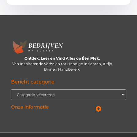
Ontdek, Leer en Vind Alles op Één Plek.
Van Inspirerende Verhalen tot Handige Inzichten, Altijd
Binnen Handbereik.
Bericht categorie
Onze informatie
Linkbuilding platforms: de snelweg naar betere zoekresultaten?
Verdien geld met je website: van passieproject naar inkomstenbron