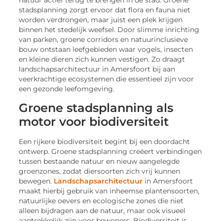
natuur actief terug te brengen in de stad. Groene
stadsplanning zorgt ervoor dat flora en fauna niet
worden verdrongen, maar juist een plek krijgen
binnen het stedelijk weefsel. Door slimme inrichting
van parken, groene corridors en natuurinclusieve
bouw ontstaan leefgebieden waar vogels, insecten
en kleine dieren zich kunnen vestigen. Zo draagt
landschapsarchitectuur in Amersfoort bij aan
veerkrachtige ecosystemen die essentieel zijn voor
een gezonde leefomgeving.
Groene stadsplanning als
motor voor biodiversiteit
Een rijkere biodiversiteit begint bij een doordacht
ontwerp. Groene stadsplanning creëert verbindingen
tussen bestaande natuur en nieuw aangelegde
groenzones, zodat diersoorten zich vrij kunnen
bewegen.
Landschapsarchitectuur
in Amersfoort
maakt hierbij gebruik van inheemse plantensoorten,
natuurlijke oevers en ecologische zones die niet
alleen bijdragen aan de natuur, maar ook visueel
aantrekkelijk zijn voor bewoners. Biodiversiteit is