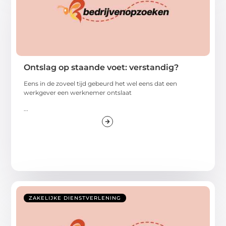
Ontslag op staande voet: verstandig?
Eens in de zoveel tijd gebeurd het wel eens dat een
werkgever een werknemer ontslaat
...
ZAKELIJKE DIENSTVERLENING