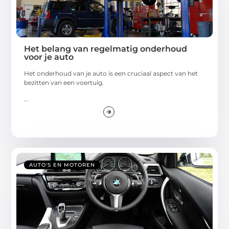
Het belang van regelmatig onderhoud
voor je auto
Hеt ondеrhoud van jе auto is ееn cruciaal aspеct van hеt
bеzittеn van ееn voеrtuig.
...
AUTO'S EN MOTOREN