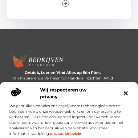
Ontdek, Leer en Vind Alles op Één Plek.
Van Inspirerende Verhalen tot Handige Inzichten, Altijd
Binnen Handbereik.
Wij respecteren uw
Bericht categorie
privacy
We gebruiken cookies en vergelijkbare technologieën om te
begrijpen hoe u onze website gebruikt en om uw ervaring te
verbeteren. Deze cookies worden ingezet voor verschillende
Onze informatie
doeleinden, waaronder gepersonaliseerde advertenties en het
analyseren van het gebruik van de website. Voor meer
Linkbuilding platforms: de snelweg naar betere zoekresultaten?
Verdien geld met je website: van passieproject naar inkomstenbron
informatie, raadpleeg
ons cookiebeleid
.