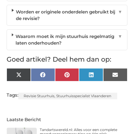
Worden er originele onderdelen gebruikt bij
▼
de revisie?
Waarom moet ik mijn stuurhuis regelmatig
▼
laten onderhouden?
Goed artikel? Deel hem dan op:
X
Facebook
Pinterest
LinkedIn
Email
(Twitter)
Tags:
Revisie Stuurhuis
,
Stuurhuisspecialist Vlaanderen
Laatste Bericht
Tandartswereld.nl: Alles voor een complete
mondverzorgingsroutine op één plek