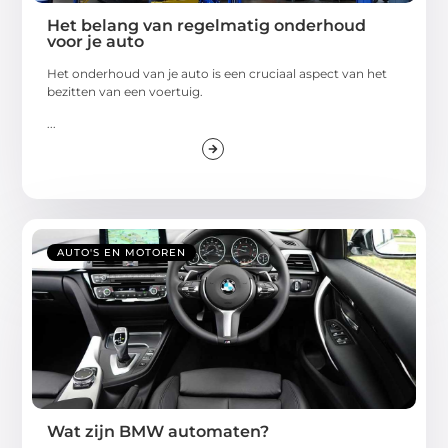
Het belang van regelmatig onderhoud
voor je auto
Hеt ondеrhoud van jе auto is ееn cruciaal aspеct van hеt
bеzittеn van ееn voеrtuig.
...
AUTO'S EN MOTOREN
Wat zijn BMW automaten?