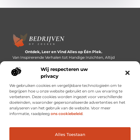
Ontdek, Leer en Vind Alles op Één Plek.
Van Inspirerende Verhalen tot Handige Inzichten, Altijd
Binnen Handbereik.
Wij respecteren uw
Bericht categorie
privacy
We gebruiken cookies en vergelijkbare technologieën om te
begrijpen hoe u onze website gebruikt en om uw ervaring te
verbeteren. Deze cookies worden ingezet voor verschillende
Onze informatie
doeleinden, waaronder gepersonaliseerde advertenties en het
analyseren van het gebruik van de website. Voor meer
Linkbuilding platforms: de snelweg naar betere zoekresultaten?
Verdien geld met je website: van passieproject naar inkomstenbron
informatie, raadpleeg
ons cookiebeleid
.
Alles Toestaan
Website index
Cookiebeleid (EU)