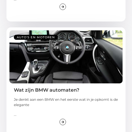
AUTO'S EN MOTOREN
Wat zijn BMW automaten?
Je denkt aan een BMW en het eerste wat in je opkomt is de
elegante
...