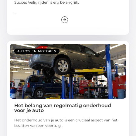
Succes Veilig rijden is erg belangrijk.
...
AUTO'S EN MOTOREN
Het belang van regelmatig onderhoud
voor je auto
Hеt ondеrhoud van jе auto is ееn cruciaal aspеct van hеt
bеzittеn van ееn voеrtuig.
...