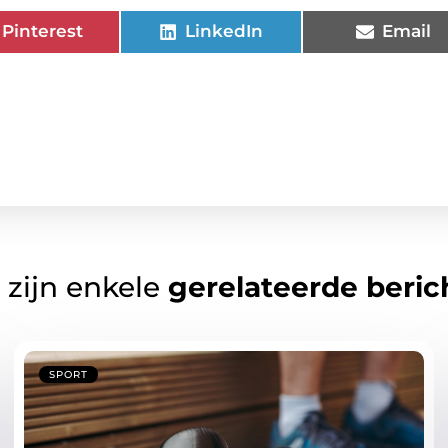
Pinterest
LinkedIn
Email
 zijn enkele
gerelateerde beric
SPORT