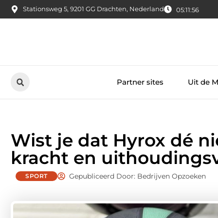
Stationsweg 5, 9201 GG Drachten, Nederland
05:11:57
Partner sites
Uit de 
Wist je dat Hyrox dé n
kracht en uithouding
Gepubliceerd Door: Bedrijven Opzoeken
SPORT