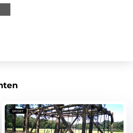
hten
SPORT