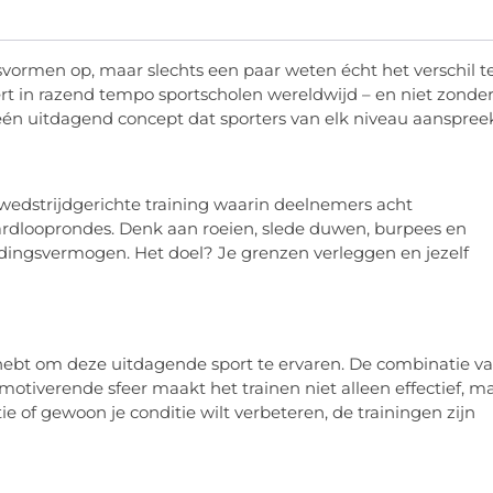
svormen op, maar slechts een paar weten écht het verschil t
vert in razend tempo sportscholen wereldwijd – en niet zonde
één uitdagend concept dat sporters van elk niveau aanspreek
wedstrijdgerichte training waarin deelnemers acht
ardlooprondes. Denk aan roeien, slede duwen, burpees en
oudingsvermogen. Het doel? Je grenzen verleggen en jezelf
 hebt om deze uitdagende sport te ervaren. De combinatie v
motiverende sfeer maakt het trainen niet alleen effectief, m
 of gewoon je conditie wilt verbeteren, de trainingen zijn