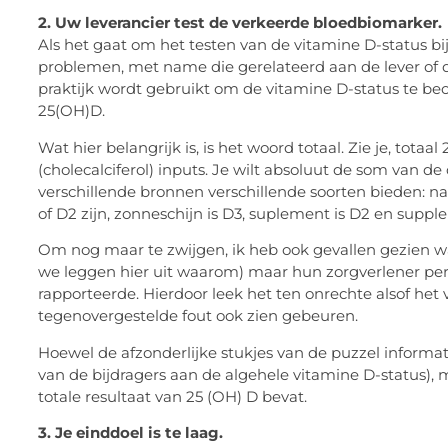
2. Uw leverancier test de verkeerde bloedbiomarker.
Als het gaat om het testen van de vitamine D-status
problemen, met name die gerelateerd aan de lever of de
praktijk wordt gebruikt om de vitamine D-status te be
25(OH)D.
Wat hier belangrijk is, is het woord totaal. Zie je, tota
(cholecalciferol) inputs. Je wilt absoluut de som van d
verschillende bronnen verschillende soorten bieden: n
of D2 zijn, zonneschijn is D3, suplement is D2 en sup
Om nog maar te zwijgen, ik heb ook gevallen gezien w
we leggen hier uit waarom) maar hun zorgverlener per 
rapporteerde. Hierdoor leek het ten onrechte alsof het 
tegenovergestelde fout ook zien gebeuren.
Hoewel de afzonderlijke stukjes van de puzzel informati
van de bijdragers aan de algehele vitamine D-status), 
totale resultaat van 25 (OH) D bevat.
3. Je einddoel is te laag.