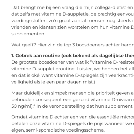
Dat brengt me bij een vraag die mijn collega-diëtist e
dat zelfs met vitamine D-suppletie, de prachtig eenvou
voedingsstoffen, zo’n groot aantal mensen nog steeds n
vrienden en klanten zien worstelen om hun vitamine D-
supplementen.
Wat geeft? Hier zijn de top 3 boosdoeners achter hard
1. Gebrek aan routine (ook bekend als dagelijkse the
De grootste boosdoener van wat ik “vitamine D-resisten
vitamine D-suppletieroutine. Luister, we hebben het all
en dat is oké, want vitamine D-spiegels zijn veerkrach
veiligheid als je een paar dagen mist.)
Maar duidelijk en simpel: mensen die prioriteit geven 
behouden consequent een gezond vitamine D-niveau (d
50 ng/ml).* In de veronderstelling dat hun supplement 
Omdat vitamine D echter een van die essentiële micron
betalen onze vitamine D-spiegels de prijs wanneer we 
eigen, semi-sporadische voedingsschema.