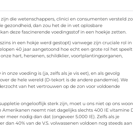
 zijn die wetenschappers, clinici en consumenten versteld z
e gezondheid, dan zou het de in vet oplosbare
 kan deze fascinerende voedingsstof in een hoekje zetten.
ins in een hokje werd gestopt) vanwege zijn cruciale rol in
elopen 40 jaar aangetoond hoe echt een grote rol het speelt
onze hart, hersenen, schildklier, voortplantingsorganen,
onze voeding is (ja, zelfs als je vis eet), en als gevolg
 over de hele wereld (D-tekort is de andere pandemie). We
nderzocht van het vertrouwen op de zon voor voldoende
pletie ongelooflijk sterk zijn, moet u ons niet op ons woor
e Amerikanen neemt niet dagelijks slechts 400 IE vitamine 
er meer nodig dan dat (ongeveer 5.000 IE). Zelfs als je
eer dan 40% van de V.S. volwassenen voldoen nog steeds aan