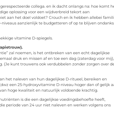
n gerespecteerde collega. en ik dacht onlangs na: hoe komt h
dige oplossing voor een wijdverbreid tekort aan
iet aan het doel voldoet? Crouch en ik hebben allebei famili
niveaus aanzienlijk te budgetteren of op te blijven ondanks
nekkige vitamine D-spiegels.
rapietrouw).
tie” zal noemen, is het ontbreken van een echt dagelijkse
emaal druk en missen af ​​en toe een dag (zaterdag voor mij),
tig. (Je kunt trouwens ook verdubbelen zonder zorgen over d
aan het naleven van hun dagelijkse D-ritueel, bereiken en
wz een 25-hydroxyvitamine D-niveau hoger dan of gelijk a
van hoge kwaliteit en natuurlijk voldoende krachtig.
utriënten is die een dagelijkse voedingsbehoefte heeft,
die periode van 24 uur niet naleven en werken volgens ons