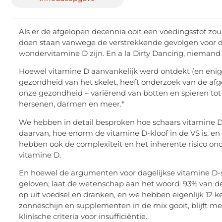
Als er de afgelopen decennia ooit een voedingsstof zou
doen staan ​​vanwege de verstrekkende gevolgen voor d
wondervitamine D zijn. En a la Dirty Dancing, niemand
Hoewel vitamine D aanvankelijk werd ontdekt (en enigsz
gezondheid van het skelet, heeft onderzoek van de afg
onze gezondheid – variërend van botten en spieren tot 
hersenen, darmen en meer.*
We hebben in detail besproken hoe schaars vitamine D in 
daarvan, hoe enorm de vitamine D-kloof in de VS is. en
hebben ook de complexiteit en het inherente risico o
vitamine D.
En hoewel de argumenten voor dagelijkse vitamine D-sup
geloven; laat de wetenschap aan het woord: 93% van d
op uit voedsel en dranken, en we hebben eigenlijk 12 ke
zonneschijn en supplementen in de mix gooit, blijft m
klinische criteria voor insufficiëntie.