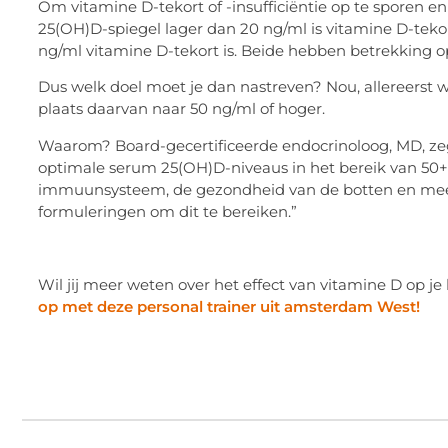
Om vitamine D-tekort of -insufficiëntie op te sporen 
25(OH)D-spiegel lager dan 20 ng/ml is vitamine D-teko
ng/ml vitamine D-tekort is. Beide hebben betrekking o
Dus welk doel moet je dan nastreven? Nou, allereerst wi
plaats daarvan naar 50 ng/ml of hoger.
Waarom? Board-gecertificeerde endocrinoloog, MD, zegt
optimale serum 25(OH)D-niveaus in het bereik van 50+
immuunsysteem, de gezondheid van de botten en meer 
formuleringen om dit te bereiken.”
Wil jij meer weten over het effect van vitamine D op j
op met deze personal trainer uit amsterdam West!