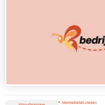
Veelgestelde vragen
Inhoudsopgave