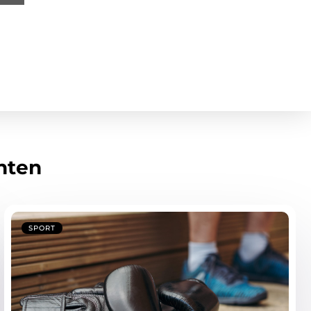
hten
SPORT