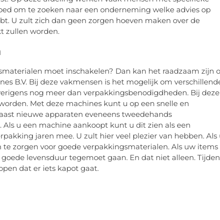
t goed om te zoeken naar een onderneming welke advies op
ebt. U zult zich dan geen zorgen hoeven maken over de
 zullen worden.
n
ngsmaterialen moet inschakelen? Dan kan het raadzaam zijn
 B.V. Bij deze vakmensen is het mogelijk om verschillend
overigens nog meer dan verpakkingsbenodigdheden. Bij deze
worden. Met deze machines kunt u op een snelle en
 naast nieuwe apparaten eveneens tweedehands
ls u een machine aankoopt kunt u dit zien als een
pakking jaren mee. U zult hier veel plezier van hebben. Als
n te zorgen voor goede verpakkingsmaterialen. Als uw items
n goede levensduur tegemoet gaan. En dat niet alleen. Tijden
open dat er iets kapot gaat.