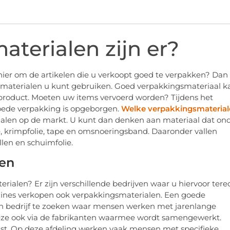
terialen zijn er?
er om de artikelen die u verkoopt goed te verpakken? Dan
gsmaterialen u kunt gebruiken. Goed verpakkingsmateriaal k
 product. Moeten uw items vervoerd worden? Tijdens het
 goede verpakking is opgeborgen.
Welke verpakkingsmateria
rialen op de markt. U kunt dan denken aan materiaal dat on
ie, krimpfolie, tape en omsnoeringsband. Daaronder vallen
llen en schuimfolie.
len
rialen? Er zijn verschillende bedrijven waar u hiervoor tere
hines verkopen ook verpakkingsmaterialen. Een goede
een bedrijf te zoeken waar mensen werken met jarenlange
 deze ook via de fabrikanten waarmee wordt samengewerkt.
t. Op deze afdeling werken vaak mensen met specifieke