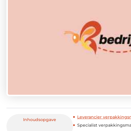
Leverancier verpakkings
Inhoudsopgave
Specialist verpakkingsma