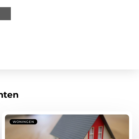
hten
WONINGEN