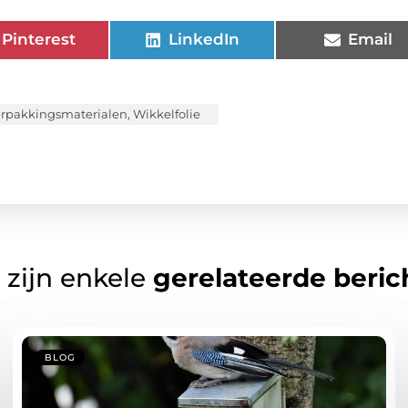
Pinterest
LinkedIn
Email
rpakkingsmaterialen
,
Wikkelfolie
 zijn enkele
gerelateerde beric
BLOG