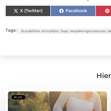
X (Twitter)
Facebook
Tags:
Bundelfolie
,
Krimpfolie
,
Tape
,
Verpakkingsmateriaal
,
Ve
Hier
BLOG