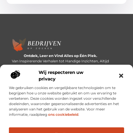
Ontdek, Leer en Vind Alles op Één Plek.
Van Inspirerende Verhalen tot Handige Inzichten, Altijd
Binnen Handbereik.
Wij respecteren uw
Bericht categorie
privacy
We gebruiken cookies en vergelijkbare technologieën om te
begrijpen hoe u onze website gebruikt en om uw ervaring te
verbeteren. Deze cookies worden ingezet voor verschillende
Onze informatie
doeleinden, waaronder gepersonaliseerde advertenties en het
analyseren van het gebruik van de website. Voor meer
Linkbuilding platforms: de snelweg naar betere zoekresultaten?
Verdien geld met je website: van passieproject naar inkomstenbron
informatie, raadpleeg
ons cookiebeleid
.