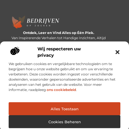
Ontdek, Leer en Vind Alles op Één Plek.
Van Inspirerende Verhalen tot Handige Inzichten, Altijd
Binnen Handbereik.
Wij respecteren uw
Bericht categorie
privacy
We gebruiken cookies en vergelijkbare technologieën om te
begrijpen hoe u onze website gebruikt en om uw ervaring te
verbeteren. Deze cookies worden ingezet voor verschillende
Onze informatie
doeleinden, waaronder gepersonaliseerde advertenties en het
analyseren van het gebruik van de website. Voor meer
Linkbuilding platforms: de snelweg naar betere zoekresultaten?
Verdien geld met je website: van passieproject naar inkomstenbron
informatie, raadpleeg
ons cookiebeleid
.
Alles Toestaan
Website index
Cookiebeleid (EU)
@2025 www.bedrijvenopzoeken.nl. All Right Reserved.
Cookies Beheren