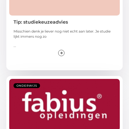
Tip: studiekeuzeadvies
Misschien denk je liever nog niet echt aan later. Je studie
lijkt immers nog zo
...
ONDERWIJS