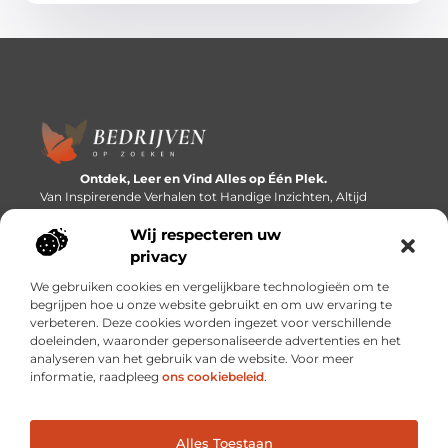
Ontdek, Leer en Vind Alles op Één Plek.
Van Inspirerende Verhalen tot Handige Inzichten, Altijd
Binnen Handbereik.
Wij respecteren uw
Bericht categorie
privacy
We gebruiken cookies en vergelijkbare technologieën om te
begrijpen hoe u onze website gebruikt en om uw ervaring te
verbeteren. Deze cookies worden ingezet voor verschillende
Onze informatie
doeleinden, waaronder gepersonaliseerde advertenties en het
analyseren van het gebruik van de website. Voor meer
Linkbuilding platforms: de snelweg naar betere zoekresultaten?
Verdien geld met je website: van passieproject naar inkomstenbron
informatie, raadpleeg
ons cookiebeleid
.
Alles Toestaan