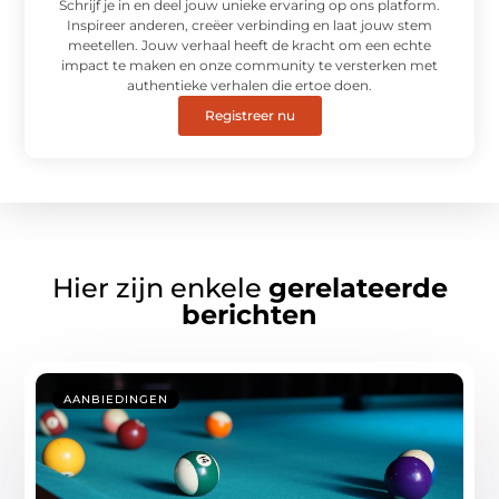
Schrijf je in en deel jouw unieke ervaring op ons platform.
Inspireer anderen, creëer verbinding en laat jouw stem
meetellen. Jouw verhaal heeft de kracht om een echte
impact te maken en onze community te versterken met
authentieke verhalen die ertoe doen.
Registreer nu
Hier zijn enkele
gerelateerde
berichten
AANBIEDINGEN