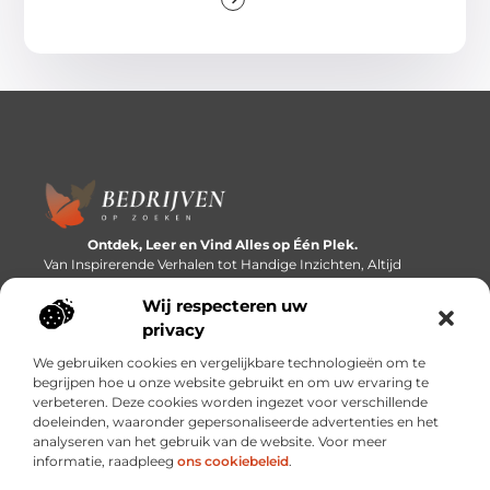
Ontdek, Leer en Vind Alles op Één Plek.
Van Inspirerende Verhalen tot Handige Inzichten, Altijd
Binnen Handbereik.
Wij respecteren uw
Bericht categorie
privacy
We gebruiken cookies en vergelijkbare technologieën om te
begrijpen hoe u onze website gebruikt en om uw ervaring te
verbeteren. Deze cookies worden ingezet voor verschillende
Onze informatie
doeleinden, waaronder gepersonaliseerde advertenties en het
analyseren van het gebruik van de website. Voor meer
Linkbuilding platforms: de snelweg naar betere zoekresultaten?
Verdien geld met je website: van passieproject naar inkomstenbron
informatie, raadpleeg
ons cookiebeleid
.