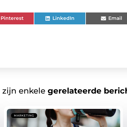
Pinterest
LinkedIn
Email
 zijn enkele
gerelateerde beric
MARKETING