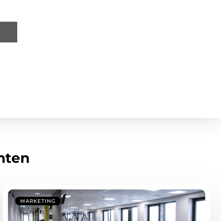
hten
MARKETING