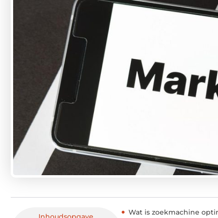
Wat is zoekmachine optim
Inhoudsopgave