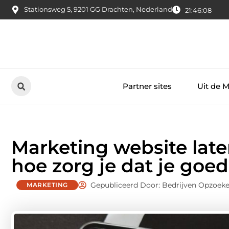
Stationsweg 5, 9201 GG Drachten, Nederland
21:46:09
Partner sites
Uit de 
Marketing website lat
hoe zorg je dat je go
Gepubliceerd Door: Bedrijven Opzoek
MARKETING