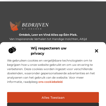
Ontdek, Leer en Vind Alles op Één Plek.
Van Inspirerende Verhalen tot Handige Inzichten, Altijd
Binnen Handbereik.
Wij respecteren uw
Bericht categorie
privacy
We gebruiken cookies en vergelijkbare technologieën om te
begrijpen hoe u onze website gebruikt en om uw ervaring te
verbeteren. Deze cookies worden ingezet voor verschillende
Onze informatie
doeleinden, waaronder gepersonaliseerde advertenties en het
analyseren van het gebruik van de website. Voor meer
Linkbuilding platforms: de snelweg naar betere zoekresultaten?
Verdien geld met je website: van passieproject naar inkomstenbron
informatie, raadpleeg
ons cookiebeleid
.
Alles Toestaan
Website index
Cookiebeleid (EU)