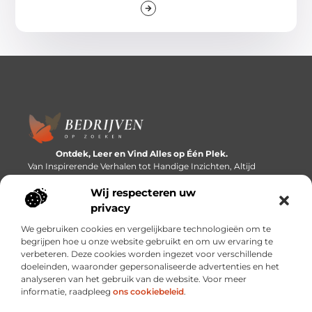
Ontdek, Leer en Vind Alles op Één Plek.
Van Inspirerende Verhalen tot Handige Inzichten, Altijd
Binnen Handbereik.
Wij respecteren uw
Bericht categorie
privacy
We gebruiken cookies en vergelijkbare technologieën om te
begrijpen hoe u onze website gebruikt en om uw ervaring te
verbeteren. Deze cookies worden ingezet voor verschillende
Onze informatie
doeleinden, waaronder gepersonaliseerde advertenties en het
analyseren van het gebruik van de website. Voor meer
Linkbuilding platforms: de snelweg naar betere zoekresultaten?
Verdien geld met je website: van passieproject naar inkomstenbron
informatie, raadpleeg
ons cookiebeleid
.