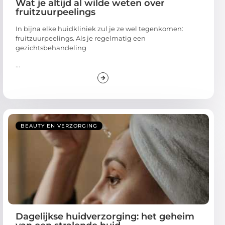
Wat je altijd al wilde weten over
fruitzuurpeelings
In bijna elke huidkliniek zul je ze wel tegenkomen:
fruitzuurpeelings. Als je regelmatig een
gezichtsbehandeling
...
BEAUTY EN VERZORGING
Dagelijkse huidverzorging: het geheim
van een stralende huid