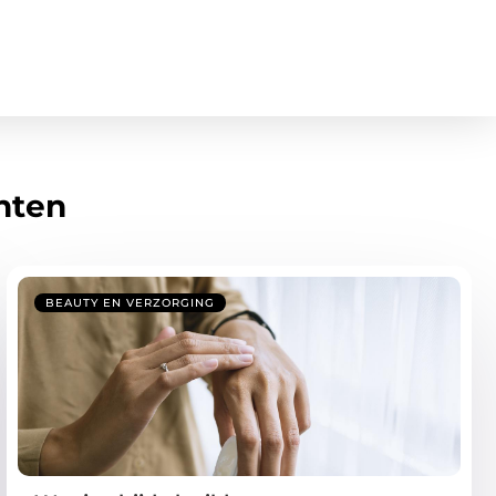
hten
BEAUTY EN VERZORGING