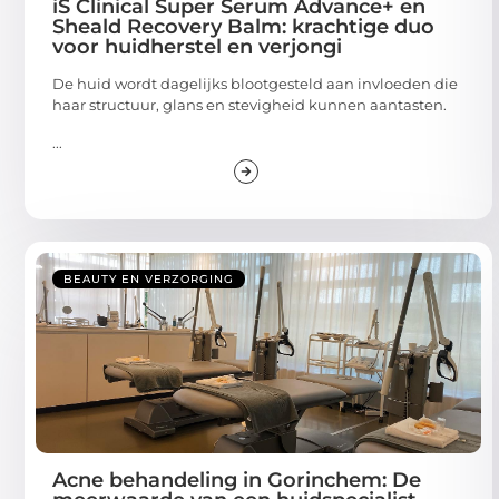
iS Clinical Super Serum Advance+ en
Sheald Recovery Balm: krachtige duo
voor huidherstel en verjongi
De huid wordt dagelijks blootgesteld aan invloeden die
haar structuur, glans en stevigheid kunnen aantasten.
...
BEAUTY EN VERZORGING
Acne behandeling in Gorinchem: De
meerwaarde van een huidspecialist