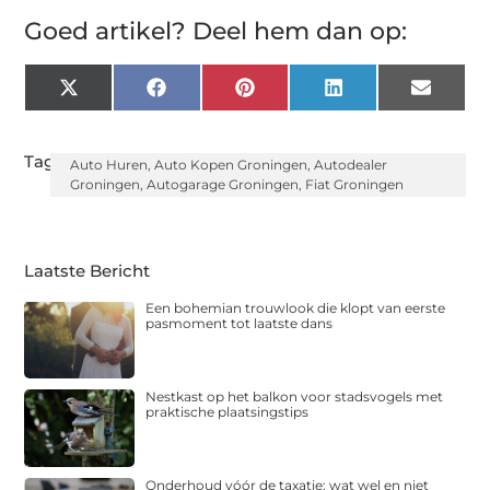
Goed artikel? Deel hem dan op:
X
Facebook
Pinterest
LinkedIn
Email
(Twitter)
Tags:
Auto Huren
,
Auto Kopen Groningen
,
Autodealer
Groningen
,
Autogarage Groningen
,
Fiat Groningen
Laatste Bericht
Een bohemian trouwlook die klopt van eerste
pasmoment tot laatste dans
Nestkast op het balkon voor stadsvogels met
praktische plaatsingstips
Onderhoud vóór de taxatie: wat wel en niet