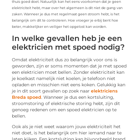
thuis goed doet. Natuurlijk kan het eens voorkomen dat je geen
elektriciteit hebt, maar over het algemeen is dit niet de gang van
zaken. Wanneer je dus met regelmaat geen stroom hebt, is het
belangrijk om dit te controleren. Hoe vroeger je erbij bent hoe
beter, makkelijker en veiliger het opgelost kan worden.
In welke gevallen heb je een
elektricien met spoed nodig?
Omdat elektriciteit dus zo belangrijk voor ons is
geworden, zijn er soms momenten dat je met spoed
een elektricien moet bellen. Zonder elektriciteit kan
je koelkast namelijk niet koelen, je telefoon niet
opladen en misschien niet eens koken. Gelukkig kan
je in dit soort gevallen op zoek naar
elektriciens
Breda spoed
. Wanneer je dus een kortsluiting,
stroomstoring of elektrische storing hebt, zijn dit
genoeg redenen om een spoed elektricien op te
bellen.
Ook als je niet weet waarom jouw elektriciteit het
niet doet, is het belangrijk om hier iemand naar te
laten kijken. Een kortsluiting kan bijvoorbeeld brand