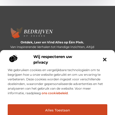
Ontdek, Leer en Vind Alles op Één Plek.
Van Inspirerende Verhalen tot Handige Inzichten, Altijd
Binnen Handbereik.
Wij respecteren uw
Bericht categorie
privacy
We gebruiken cookies en vergelijkbare technologieën om te
begrijpen hoe u onze website gebruikt en om uw ervaring te
verbeteren. Deze cookies worden ingezet voor verschillende
Onze informatie
doeleinden, waaronder gepersonaliseerde advertenties en het
analyseren van het gebruik van de website. Voor meer
Linkbuilding platforms: de snelweg naar betere zoekresultaten?
Verdien geld met je website: van passieproject naar inkomstenbron
informatie, raadpleeg
ons cookiebeleid
.
Alles Toestaan
Website index
Cookiebeleid (EU)