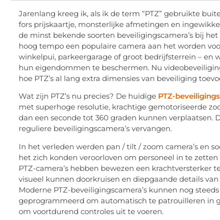
Jarenlang kreeg ik, als ik de term “PTZ” gebruikte bui
fors prijskaartje, monsterlijke afmetingen en ingewikke
de minst bekende soorten beveiligingscamera’s bij het
hoog tempo een populaire camera aan het worden voor e
winkelpui, parkeergarage of groot bedrijfsterrein – 
hun eigendommen te beschermen. Nu videobeveiliging 
hoe PTZ’s al lang extra dimensies van beveiliging toev
Wat zijn PTZ’s nu precies? De huidige
PTZ-beveiliging
met superhoge resolutie, krachtige gemotoriseerde z
dan een seconde tot 360 graden kunnen verplaatsen. De
reguliere beveiligingscamera’s vervangen.
In het verleden werden pan / tilt / zoom camera’s en s
het zich konden veroorloven om personeel in te zette
PTZ-camera’s hebben bewezen een krachtversterker te
visueel kunnen doorkruisen en diepgaande details van a
Moderne PTZ-beveiligingscamera’s kunnen nog steeds
geprogrammeerd om automatisch te patrouilleren in ge
om voortdurend controles uit te voeren.