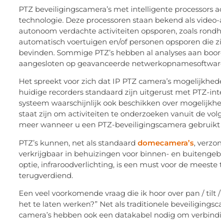
PTZ beveiligingscamera’s met intelligente processors 
technologie. Deze processoren staan bekend als vide
autonoom verdachte activiteiten opsporen, zoals rondh
automatisch voertuigen en/of personen opsporen die z
bevinden. Sommige PTZ’s hebben al analyses aan boor
aangesloten op geavanceerde netwerkopnamesoftwar
Het spreekt voor zich dat IP PTZ camera’s mogelijkhe
huidige recorders standaard zijn uitgerust met PTZ-int
systeem waarschijnlijk ook beschikken over mogelijkh
staat zijn om activiteiten te onderzoeken vanuit de vol
meer wanneer u een PTZ-beveiligingscamera gebruikt 
PTZ’s kunnen, net als standaard
domecamera’s
, verzo
verkrijgbaar in behuizingen voor binnen- en buitengebr
optie, infraroodverlichting, is een must voor de meeste
terugverdiend.
Een veel voorkomende vraag die ik hoor over pan / tilt
het te laten werken?” Net als traditionele beveiliging
camera’s hebben ook een datakabel nodig om verbind