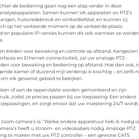
achter de bediening gaan nog een stap verder in deze
o-analyseapparaten. Samen kunnen VA-apparaten en PTZ’s
angen, huisvredebreuk en winkeldiefstal, en kunnen zij
ich op het verkeerde moment op de verkeerde plaats
d en populaire IP-versies kunnen dit ook wanneer ze worde
e.
den bieden voor bewaking en controle op afstand. Aangezien
erfaces en Ethernet-connectiviteit, zal uw analoge PTZ-
eden voor bewaking en bediening op afstand. Hoe dan ook, i
gende kamer of duizend mijl verderop is krachtig – en zelfs 
om elk gewenst gebied te bekijken.
nken of aan de oppervlakte worden gemonteerd en zijn
uik, zodat ze precies passen bij uw toepassing. Een andere
 toepassingen, en zorgt ervoor dat uw investering 24/7 wordt
 / zoom camera’s is: “Welke andere apparatuur heb ik nodig 
scamera’s heeft u stroom- en videokabels nodig. Analoge PTZ
ing te maken met uw PTZ controller – een gewone CAT5