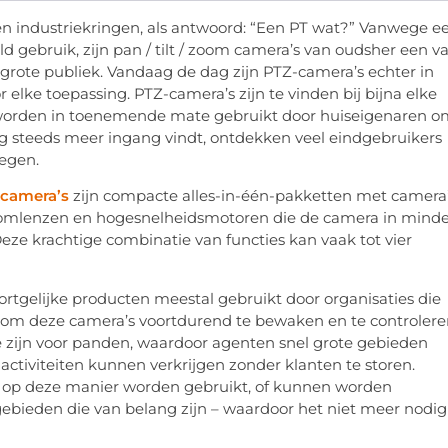
ten industriekringen, als antwoord: “Een PT wat?” Vanwege e
ld gebruik, zijn pan / tilt / zoom camera’s van oudsher een v
 grote publiek. Vandaag de dag zijn PTZ-camera’s echter in
lke toepassing. PTZ-camera’s zijn te vinden bij bijna elke
en worden in toenemende mate gebruikt door huiseigenaren 
steeds meer ingang vindt, ontdekken veel eindgebruikers
oegen.
scamera’s
zijn compacte alles-in-één-pakketten met camera
oomlenzen en hogesnelheidsmotoren die de camera in minde
ze krachtige combinatie van functies kan vaak tot vier
oortgelijke producten meestal gebruikt door organisaties die
n om deze camera’s voortdurend te bewaken en te controlere
 zijn voor panden, waardoor agenten snel grote gebieden
ctiviteiten kunnen verkrijgen zonder klanten te storen.
 op deze manier worden gebruikt, of kunnen worden
bieden die van belang zijn – waardoor het niet meer nodig 