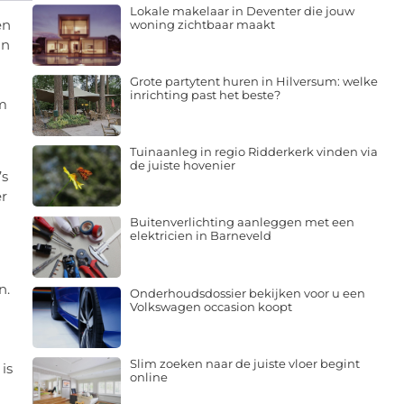
Lokale makelaar in Deventer die jouw
en
woning zichtbaar maakt
an
Grote partytent huren in Hilversum: welke
inrichting past het beste?
om
Tuinaanleg in regio Ridderkerk vinden via
de juiste hovenier
’s
r
Buitenverlichting aanleggen met een
elektricien in Barneveld
n.
Onderhoudsdossier bekijken voor u een
Volkswagen occasion koopt
Slim zoeken naar de juiste vloer begint
is
online