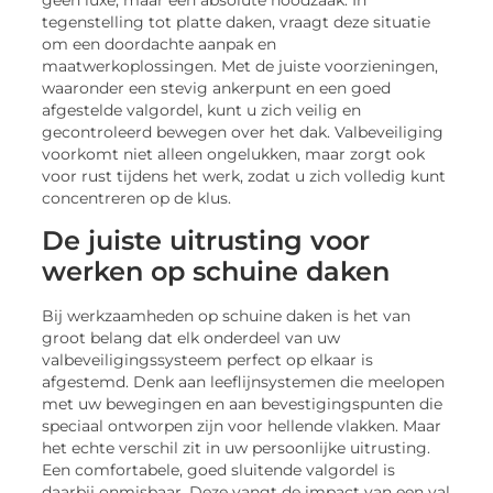
geen luxe, maar een absolute noodzaak. In
tegenstelling tot platte daken, vraagt deze situatie
om een doordachte aanpak en
maatwerkoplossingen. Met de juiste voorzieningen,
waaronder een stevig ankerpunt en een goed
afgestelde valgordel, kunt u zich veilig en
gecontroleerd bewegen over het dak. Valbeveiliging
voorkomt niet alleen ongelukken, maar zorgt ook
voor rust tijdens het werk, zodat u zich volledig kunt
concentreren op de klus.
De juiste uitrusting voor
werken op schuine daken
Bij werkzaamheden op schuine daken is het van
groot belang dat elk onderdeel van uw
valbeveiligingssysteem perfect op elkaar is
afgestemd. Denk aan leeflijnsystemen die meelopen
met uw bewegingen en aan bevestigingspunten die
speciaal ontworpen zijn voor hellende vlakken. Maar
het echte verschil zit in uw persoonlijke uitrusting.
Een comfortabele, goed sluitende valgordel is
daarbij onmisbaar. Deze vangt de impact van een val