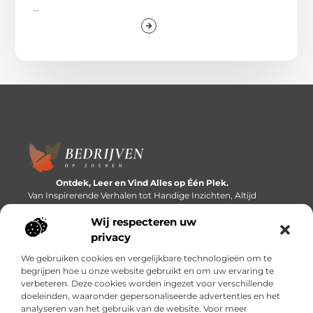
...
Ontdek, Leer en Vind Alles op Één Plek.
Van Inspirerende Verhalen tot Handige Inzichten, Altijd
Binnen Handbereik.
Wij respecteren uw
Bericht categorie
privacy
We gebruiken cookies en vergelijkbare technologieën om te
begrijpen hoe u onze website gebruikt en om uw ervaring te
verbeteren. Deze cookies worden ingezet voor verschillende
Onze informatie
doeleinden, waaronder gepersonaliseerde advertenties en het
analyseren van het gebruik van de website. Voor meer
Linkbuilding platforms: de snelweg naar betere zoekresultaten?
Verdien geld met je website: van passieproject naar inkomstenbron