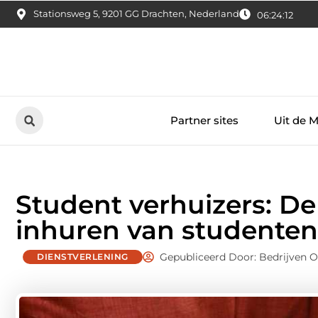
Stationsweg 5, 9201 GG Drachten, Nederland
06:24:13
Partner sites
Uit de 
Student verhuizers: De
inhuren van studenten
Gepubliceerd Door: Bedrijven 
DIENSTVERLENING