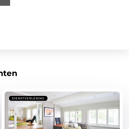
hten
DIENSTVERLENING