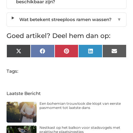
beschikbaar zijn?
Wat betekent streeploos ramen wassen?
▼
Goed artikel? Deel hem dan op:
X
Facebook
Pinterest
LinkedIn
Email
(Twitter)
Tags:
Laatste Bericht
Een bohemian trouwlook die klopt van eerste
pasmoment tot laatste dans
Nestkast op het balkon voor stadsvogels met
praktische plaatsingstips