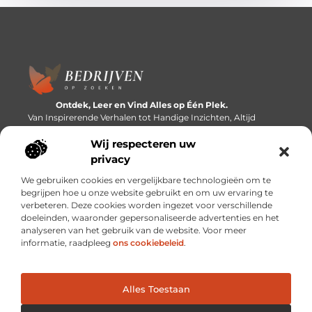
Ontdek, Leer en Vind Alles op Één Plek.
Van Inspirerende Verhalen tot Handige Inzichten, Altijd
Binnen Handbereik.
Wij respecteren uw
Bericht categorie
privacy
We gebruiken cookies en vergelijkbare technologieën om te
begrijpen hoe u onze website gebruikt en om uw ervaring te
verbeteren. Deze cookies worden ingezet voor verschillende
Onze informatie
doeleinden, waaronder gepersonaliseerde advertenties en het
analyseren van het gebruik van de website. Voor meer
Linkbuilding platforms: de snelweg naar betere zoekresultaten?
Verdien geld met je website: van passieproject naar inkomstenbron
informatie, raadpleeg
ons cookiebeleid
.
Alles Toestaan
Website index
Cookiebeleid (EU)