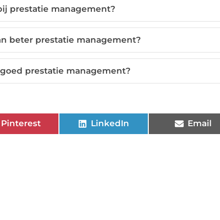
bij prestatie management?
aan beter prestatie management?
an goed prestatie management?
Pinterest
LinkedIn
Email