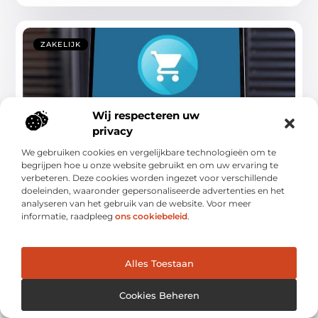
ZAKELIJK
Wij respecteren uw
privacy
We gebruiken cookies en vergelijkbare technologieën om te
begrijpen hoe u onze website gebruikt en om uw ervaring te
Drie belangrijke factoren bij het starten
verbeteren. Deze cookies worden ingezet voor verschillende
van een dropshipping business
doeleinden, waaronder gepersonaliseerde advertenties en het
analyseren van het gebruik van de website. Voor meer
Voor veel beginnende online ondernemers is dropshipping
informatie, raadpleeg
ons cookiebeleid
.
een interessant zakelijk model. Dit komt doordat het
...
Alles Toestaan
Cookies Beheren