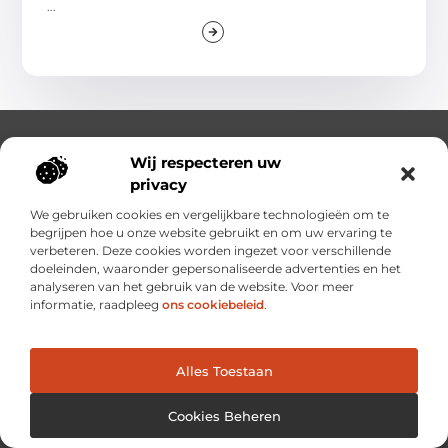
...
Wij respecteren uw
privacy
We gebruiken cookies en vergelijkbare technologieën om te
begrijpen hoe u onze website gebruikt en om uw ervaring te
Ontdek, Leer en Vind Alles op Één Plek.
verbeteren. Deze cookies worden ingezet voor verschillende
Van Inspirerende Verhalen tot Handige Inzichten, Altijd
doeleinden, waaronder gepersonaliseerde advertenties en het
Binnen Handbereik.
analyseren van het gebruik van de website. Voor meer
informatie, raadpleeg
ons cookiebeleid
.
Bericht categorie
Alles Toestaan
Onze informatie
Cookies Beheren
Linkbuilding platforms: de snelweg naar betere zoekresultaten?
Verdien geld met je website: van passieproject naar inkomstenbron