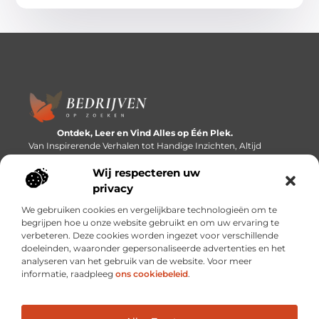
Ontdek, Leer en Vind Alles op Één Plek.
Van Inspirerende Verhalen tot Handige Inzichten, Altijd
Binnen Handbereik.
Wij respecteren uw
Bericht categorie
privacy
We gebruiken cookies en vergelijkbare technologieën om te
begrijpen hoe u onze website gebruikt en om uw ervaring te
verbeteren. Deze cookies worden ingezet voor verschillende
Onze informatie
doeleinden, waaronder gepersonaliseerde advertenties en het
analyseren van het gebruik van de website. Voor meer
Linkbuilding platforms: de snelweg naar betere zoekresultaten?
Verdien geld met je website: van passieproject naar inkomstenbron
informatie, raadpleeg
ons cookiebeleid
.