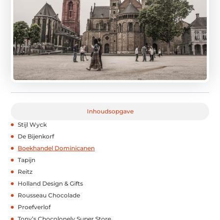
Inhoudsopgave
Stijl Wyck
De Bijenkorf
Boekhandel Dominicanen
Tapijn
Reitz
Holland Design & Gifts
Rousseau Chocolade
Proefverlof
Tony’s Chocolonely Super Store