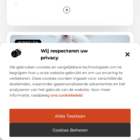
...
WINKELEN
Wij respecteren uw
privacy
We gebruiken cookies en vergelijkbare technologieën om te
begrijpen hoe u onze website gebruikt en om uw ervaring te
verbeteren. Deze cookies worden ingezet voor verschillende
doeleinden, waaronder gepersonaliseerde advertenties en het
analyseren van het gebruik van de website. Voor meer
informatie, raadpleeg
ons cookiebeleid
.
De beste dierenspeciaalzaak in Barneveld
ontdekken
Welkom bij de wereld van dierenspeciaalzaak in Barneveld
Alles Toestaan
(barneveldgids.nl), waar jouw huisdier centraal staat. Of je
...
Cookies Beheren