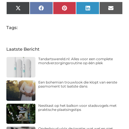
X
Facebook
Pinterest
LinkedIn
Email
(Twitter)
Tags:
Laatste Bericht
Tandartswereld.nl: Alles voor een complete
mondverzorgingsroutine op één plek
Een bohemian trouwlook die klopt van eerste
pasmoment tot laatste dans
Nestkast op het balkon voor stadsvogels met
praktische plaatsingstips
Onderhoud vóór de taxatie: wat wel en niet