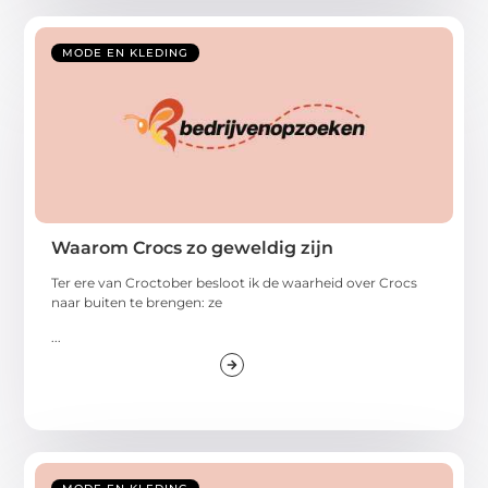
MODE EN KLEDING
Waarom Crocs zo geweldig zijn
Ter ere van Croctober besloot ik de waarheid over Crocs
naar buiten te brengen: ze
...