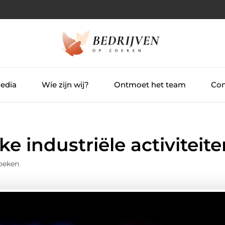
Media
Wie zijn wij?
Ontmoet het team
Con
jke industriële activiteit
zoeken