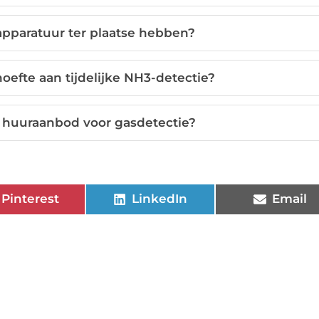
apparatuur ter plaatse hebben?
efte aan tijdelijke NH3-detectie?
t huuraanbod voor gasdetectie?
Pinterest
LinkedIn
Email