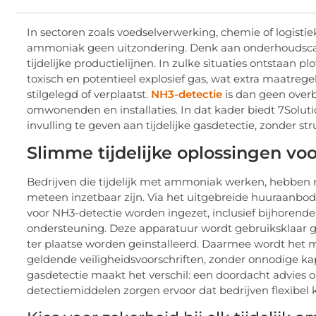
In sectoren zoals voedselverwerking, chemie of logistie
ammoniak geen uitzondering. Denk aan onderhoudsc
tijdelijke productielijnen. In zulke situaties ontstaan pl
toxisch en potentieel explosief gas, wat extra maatreg
stilgelegd of verplaatst.
NH3-detectie
is dan geen over
omwonenden en installaties. In dat kader biedt 7Solut
invulling te geven aan tijdelijke gasdetectie, zonder st
Slimme tijdelijke oplossingen vo
Bedrijven die tijdelijk met ammoniak werken, hebben 
meteen inzetbaar zijn. Via het uitgebreide huuraanbo
voor NH3-detectie worden ingezet, inclusief bijhorende 
ondersteuning. Deze apparatuur wordt gebruiksklaar g
ter plaatse worden geïnstalleerd. Daarmee wordt het 
geldende veiligheidsvoorschriften, zonder onnodige kapi
gasdetectie maakt het verschil: een doordacht advies o
detectiemiddelen zorgen ervoor dat bedrijven flexibel 