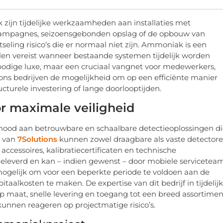
k zijn tijdelijke werkzaamheden aan installaties met
ampagnes, seizoensgebonden opslag of de opbouw van
otseling risico’s die er normaal niet zijn. Ammoniak is een
elen vereist wanneer bestaande systemen tijdelijk worden
bodige luxe, maar een cruciaal vangnet voor medewerkers,
ions bedrijven de mogelijkheid om op een efficiënte manier
ructurele investering of lange doorlooptijden.
or maximale veiligheid
nood aan betrouwbare en schaalbare detectieoplossingen d
d van
7Solutions
kunnen zowel draagbare als vaste detector
accessoires, kalibratiecertificaten en technische
eleverd en kan – indien gewenst – door mobiele servicetea
mogelijk om voor een beperkte periode te voldoen aan de
taalkosten te maken. De expertise van dit bedrijf in tijdelij
p maat, snelle levering en toegang tot een breed assortimen
kunnen reageren op projectmatige risico’s.